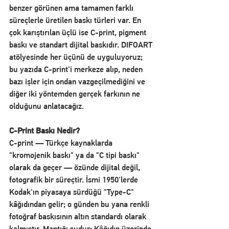
benzer görünen ama tamamen farklı 
süreçlerle üretilen baskı türleri var. En 
çok karıştırılan üçlü ise C-print, pigment 
baskı ve standart dijital baskıdır. DIFOART 
atölyesinde her üçünü de uyguluyoruz; 
bu yazıda C-print'i merkeze alıp, neden 
bazı işler için ondan vazgeçilmediğini ve 
diğer iki yöntemden gerçek farkının ne 
olduğunu anlatacağız.
C-Print Baskı Nedir?
C-print — Türkçe kaynaklarda 
"kromojenik baskı" ya da "C tipi baskı" 
olarak da geçer — özünde dijital değil, 
fotografik bir süreçtir. İsmi 1950'lerde 
Kodak'ın piyasaya sürdüğü "Type-C" 
kâğıdından gelir; o günden bu yana renkli 
fotoğraf baskısının altın standardı olarak 
kalmıştır. Mantığı şudur: Kâğıdın üzerinde 