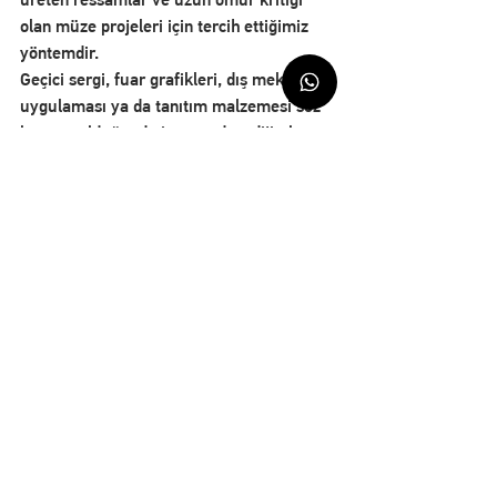
olan müze projeleri için tercih ettiğimiz 
yöntemdir.
Geçici sergi, fuar grafikleri, dış mekân 
uygulaması ya da tanıtım malzemesi söz 
konusu olduğunda ise standart dijital ya 
da latex baskıyla en doğru çözüme 
yönlendiririz.
DIFOART'ta C-Print
DIFOART atölyesi, İstanbul'da hem C-
print hem pigment baskı altyapısını bir 
arada tutan ender atölyelerden biridir. 
Bunu bilinçli bir tercih olarak yaparız: 
aynı eser iki teknikle de denenebilsin, 
sanatçı yan yana koyup karar verebilsin 
diye.
C-print üretiminde Fujifilm Crystal 
Archive ve benzeri profesyonel fotoğraf 