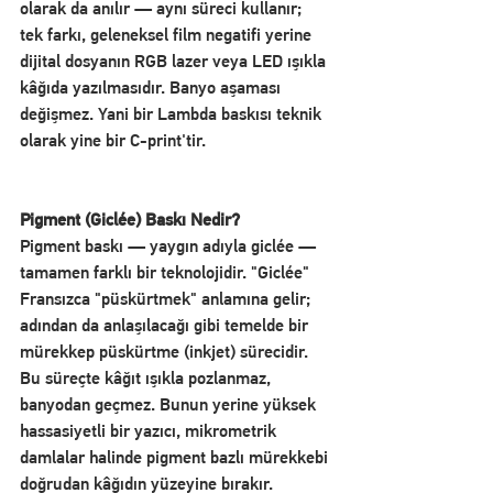
olarak da anılır — aynı süreci kullanır; 
tek farkı, geleneksel film negatifi yerine 
dijital dosyanın RGB lazer veya LED ışıkla 
kâğıda yazılmasıdır. Banyo aşaması 
değişmez. Yani bir Lambda baskısı teknik 
olarak yine bir C-print'tir.
Pigment (Giclée) Baskı Nedir?
Pigment baskı — yaygın adıyla giclée — 
tamamen farklı bir teknolojidir. "Giclée" 
Fransızca "püskürtmek" anlamına gelir; 
adından da anlaşılacağı gibi temelde bir 
mürekkep püskürtme (inkjet) sürecidir.
Bu süreçte kâğıt ışıkla pozlanmaz, 
banyodan geçmez. Bunun yerine yüksek 
hassasiyetli bir yazıcı, mikrometrik 
damlalar halinde pigment bazlı mürekkebi 
doğrudan kâğıdın yüzeyine bırakır. 