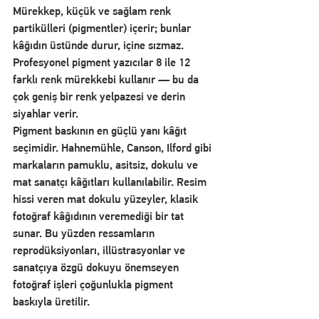
Mürekkep, küçük ve sağlam renk 
partikülleri (pigmentler) içerir; bunlar 
kâğıdın üstünde durur, içine sızmaz. 
Profesyonel pigment yazıcılar 8 ile 12 
farklı renk mürekkebi kullanır — bu da 
çok geniş bir renk yelpazesi ve derin 
siyahlar verir.
Pigment baskının en güçlü yanı kâğıt 
seçimidir. Hahnemühle, Canson, Ilford gibi 
markaların pamuklu, asitsiz, dokulu ve 
mat sanatçı kâğıtları kullanılabilir. Resim 
hissi veren mat dokulu yüzeyler, klasik 
fotoğraf kâğıdının veremediği bir tat 
sunar. Bu yüzden ressamların 
reprodüksiyonları, illüstrasyonlar ve 
sanatçıya özgü dokuyu önemseyen 
fotoğraf işleri çoğunlukla pigment 
baskıyla üretilir.