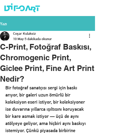
Yazı
Coşar Kulaksiz
10 May
5 dakikada okunur
C-Print, Fotoğraf Baskısı,
Chromogenic Print,
Giclee Print, Fine Art Print
Nedir?
Bir fotoğraf sanatçısı sergi için baskı 
arıyor, bir galeri uzun ömürlü bir 
koleksiyon eseri istiyor, bir koleksiyoner 
ise duvarına yıllarca ışıltısını koruyacak 
bir kare asmak istiyor — üçü de aynı 
atölyeye geliyor, ama hiçbiri aynı baskıyı 
istemiyor. Çünkü piyasada birbirine 