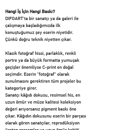
Hangi İş İçin Hangi Baskı?
DIFOART'ta bir sanatçı ya da galeri ile 
çalışmaya başladığımızda ilk 
konuştuğumuz şey eserin niyetidir. 
Çünkü doğru teknik niyetten çıkar.
Klasik fotoğraf hissi, parlaklık, renkli 
portre ya da büyük formatta yumuşak 
geçişler önemliyse C-print en doğal 
seçimdir. Eserin "fotoğraf" olarak 
sunulmasını gerektiren tüm projeler bu 
kategoriye girer.
Sanatçı kâğıdı dokusu, resimsel his, en 
uzun ömür ve müze kalitesi koleksiyon 
değeri arıyorsanız pigment baskı öne 
çıkar. Kâğıdın dokusunu eserin bir parçası 
olarak gören sanatçılar, reprodüksiyon 
üreten ressamlar ve uzun ömür kritiği 