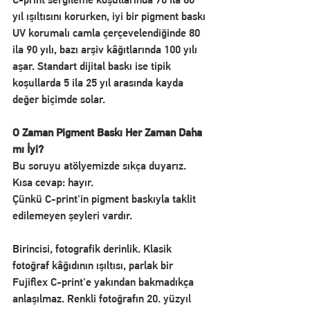
yıl ışıltısını korurken, iyi bir pigment baskı 
UV korumalı camla çerçevelendiğinde 80 
ila 90 yılı, bazı arşiv kâğıtlarında 100 yılı 
aşar. Standart dijital baskı ise tipik 
koşullarda 5 ila 25 yıl arasında kayda 
değer biçimde solar.
O Zaman Pigment Baskı Her Zaman Daha 
mı İyi?
Bu soruyu atölyemizde sıkça duyarız. 
Kısa cevap: hayır.
Çünkü C-print'in pigment baskıyla taklit 
edilemeyen şeyleri vardır.
Birincisi, fotografik derinlik. Klasik 
fotoğraf kâğıdının ışıltısı, parlak bir 
Fujiflex C-print'e yakından bakmadıkça 
anlaşılmaz. Renkli fotoğrafın 20. yüzyıl 