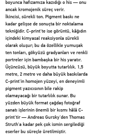
boyunca hafızamıza kazıdığı o his — onu 
ancak kromojenik süreç verir.
İkincisi, sürekli ton. Pigment baskı ne 
kadar gelişse de sonuçta bir noktalama 
tekniğidir. C-print'te ise görüntü, kâğıdın 
içindeki kimyasal reaksiyonla sürekli 
olarak oluşur; bu da özellikle yumuşak 
ten tonları, gökyüzü gradyanları ve renkli 
portreler için bambaşka bir his yaratır.
Üçüncüsü, büyük boyutta tutarlılık. 1,5 
metre, 2 metre ve daha büyük baskılarda 
C-print'in homojen yüzeyi, en deneyimli 
pigment yazıcısının bile rakip 
olamayacağı bir tutarlılık sunar. Bu 
yüzden büyük format çağdaş fotoğraf 
sanatı işlerinin önemli bir kısmı hâlâ C-
print'tir — Andreas Gursky'den Thomas 
Struth'a kadar pek çok ismin sergilediği 
eserler bu süreçle üretilmiştir.