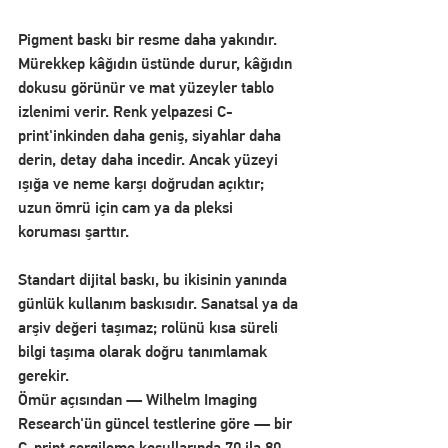
Pigment baskı bir resme daha yakındır. 
Mürekkep kâğıdın üstünde durur, kâğıdın 
dokusu görünür ve mat yüzeyler tablo 
izlenimi verir. Renk yelpazesi C-
print'inkinden daha geniş, siyahlar daha 
derin, detay daha incedir. Ancak yüzeyi 
ışığa ve neme karşı doğrudan açıktır; 
uzun ömrü için cam ya da pleksi 
koruması şarttır.
Standart dijital baskı, bu ikisinin yanında 
günlük kullanım baskısıdır. Sanatsal ya da 
arşiv değeri taşımaz; rolünü kısa süreli 
bilgi taşıma olarak doğru tanımlamak 
gerekir.
Ömür açısından — Wilhelm Imaging 
Research'ün güncel testlerine göre — bir 
C-print sergileme koşullarında 70 ila 80 