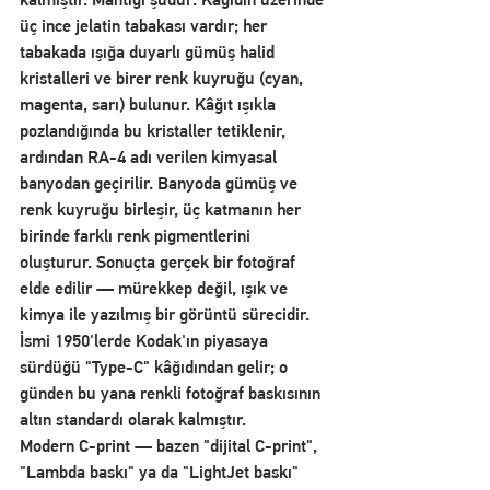
üç ince jelatin tabakası vardır; her 
tabakada ışığa duyarlı gümüş halid 
kristalleri ve birer renk kuyruğu (cyan, 
magenta, sarı) bulunur. Kâğıt ışıkla 
pozlandığında bu kristaller tetiklenir, 
ardından RA-4 adı verilen kimyasal 
banyodan geçirilir. Banyoda gümüş ve 
renk kuyruğu birleşir, üç katmanın her 
birinde farklı renk pigmentlerini 
oluşturur. Sonuçta gerçek bir fotoğraf 
elde edilir — mürekkep değil, ışık ve 
kimya ile yazılmış bir görüntü sürecidir. 
İsmi 1950'lerde Kodak'ın piyasaya 
sürdüğü "Type-C" kâğıdından gelir; o 
günden bu yana renkli fotoğraf baskısının 
altın standardı olarak kalmıştır.
Modern C-print — bazen "dijital C-print", 
"Lambda baskı" ya da "LightJet baskı" 