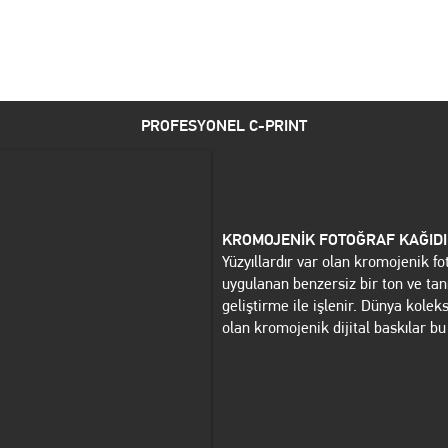
SANATSAL ÜRETİM
ESER SATIŞI
REFERANSLAR
PROFESYONEL C-PRINT
KROMOJENİK FOTOĞRAF KAĞIDI
Yüzyıllardır var olan kromojenik f
uygulanan benzersiz bir ton ve tan
geliştirme ile işlenir. Dünya koleks
olan kromojenik dijital baskılar bu