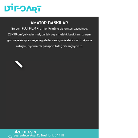
AMATÖR BASKILAR
En yeni FUJI FILM Frontier Printing sistemleri sayesinde,
20x30 cm'ye kadar mat, parlak veya metalik baskılarınızı aynı
gün veya ekspres seçeneğiyle bir saat içinde alabilirsiniz. Ayrıca
rötuşlu, biyometrik pasaport fotoğrafı sağlıyoruz.
BİZE ULAŞIN
Seyrantepe, Asaf Cd No:1 D:1, 34418