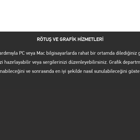
SANATSAL ÜRETİM
ESER SATIŞI
REFERANSLAR
RÖTUŞ VE GRAFİK HİZMETLERİ
rdımıyla PC veya Mac bilgisayarlarda rahat bir ortamda dilediğiniz g
zi hazırlayabilir veya sergilerinizi düzenleyebilirsiniz. Grafik depart
abileceğini ve sonrasında en iyi şekilde nasıl sunulabileceğini göste