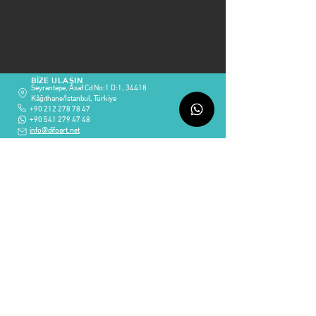
BİZE ULAŞIN
Seyrantepe, Asaf Cd No:1 D:1, 34418
Kâğıthane/İstanbul, Türkiye
+90 212 278 78 47
+90 541 279 47 48
info@difoart.net
© 2024 DIFOART , TÜM HAKLARI SAKLIDIR