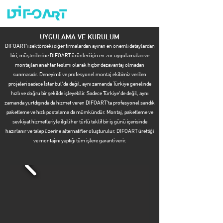
UYGULAMA VE KURULUM
DIFOART'ı sektördeki diğer firmalardan ayıran en önemli detaylardan
biri, müşterilerine DIFOART ürünleri için en zor uygulamaları ve
montajları anahtar teslimi olarak hiçbir dezavantaj olmadan
sunmasıdır. Deneyimli ve profesyonel montaj ekibimiz verilen
projeleri sadece İstanbul'da değil, aynı zamanda Türkiye genelinde
hızlı ve doğru bir şekilde işleyebilir. Sadece Türkiye'de değil, aynı
zamanda yurtdışında da hizmet veren DIFOART'ta profesyonel sandık
paketleme ve hızlı postalama da mümkündür. Montaj, paketleme ve
sevkiyat hizmetleriyle ilgili her türlü teklif bir iş günü içerisinde
hazırlanır ve talep üzerine alternatifler oluşturulur. DIFOART ürettiği
ve montajını yaptığı tüm işlere garanti verir.