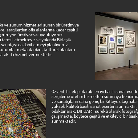
kı ve sunum hizmetleri sunan bir üretim ve
e, sergilerden ofis alanlarına kadar çeşitli
luşturuyor, üretiyor ve uyguluyoruz.
ı temsil etmekteyiz ve yakında Birleşik
 sanatçıyı da dahil etmeyi planlıyoruz.
kurumlar mekanlardan, kültürel alanlara
larak da hizmet vermektedir.
Özverili bir ekip olarak, en iyi basılı sanat eser
sergileme üretim hizmetleri sunmaya kendimizi
ve sanatçıların daha geniş bir kitleye ulaşmala
yüksek kaliteli basılı sanat eserleri sunmaktır. Y
odaklanarak, DIFOART sürekli olarak fotoğrafç
çalışmakta, böylece çeşitli ve etkileyici bir bas
sunmaktadır.