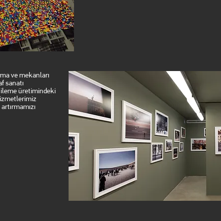
rma ve mekanları
f sanatı
ileme üretimindeki
izmetlerimiz
i artırmamızı