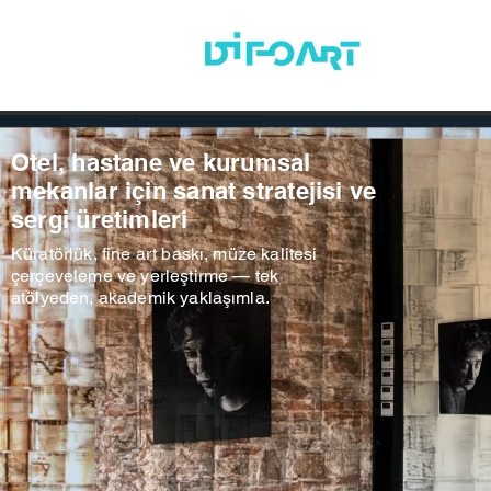
HAKKIMIZDA
Otel, hastane ve kurumsal
mekanlar için sanat stratejisi ve
sergi üretimleri
Küratörlük, fine art baskı, müze kalitesi
çerçeveleme ve yerleştirme — tek
atölyeden, akademik yaklaşımla.