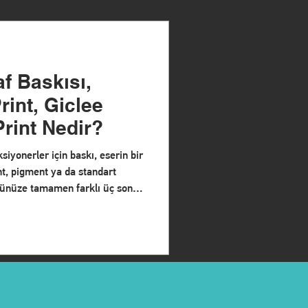
af Baskısı,
int, Giclee
Art Print Nedir?
ksiyonerler için baskı, eserin bir
nt, pigment ya da standart
 önünüze tamamen farklı üç sonuç
mrü farklıdır. DIFOART
ini ve diğer iki yöntemden