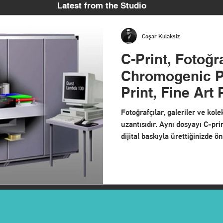
Latest from the Studio
Coşar Kulaksiz
C-Print, Fotoğr
Chromogenic Pr
Print, Fine 
Fotoğrafçılar, galeriler ve kole
uzantısıdır. Aynı dosyayı C-pri
dijital baskıyla ürettiğinizde
gelir — yüzeyi, derinliği ve ö
atölyesinden C-print teknolojis
gerçek farkını anlatıyoruz.